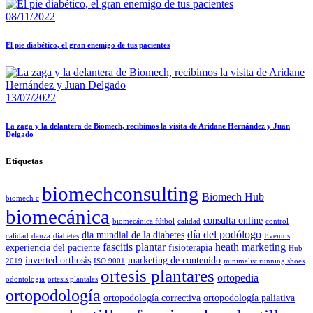
08/11/2022
El pie diabético, el gran enemigo de tus pacientes
13/07/2022
La zaga y la delantera de Biomech, recibimos la visita de Aridane Hernández y Juan
Delgado
Etiquetas
biomechconsulting
Biomech Hub
biomech c
biomecánica
consulta online
biomecánica fútbol
calidad
control
día del podólogo
dia mundial de la diabetes
calidad
danza
diabetes
Eventos
fascitis plantar
heath marketing
experiencia del paciente
fisioterapia
Hub
inverted orthosis
marketing de contenido
2019
ISO 9001
minimalist running shoes
ortesis plantares
ortopedia
odontologia
ortesis plantales
ortopodología
ortopodología correctiva
ortopodología paliativa