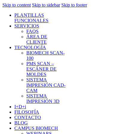
Skip to content
Skip to sidebar
Skip to footer
PLANTILLAS
FUNCIONALES
SERVICIOS
FAQS
ÁREA DE
CLIENTE
TECNOLOGÍA
BIOMECH SCAN-
100
PMS SCAN –
ESCÁNER DE
MOLDES
SISTEMA
IMPRESIÓN CAD-
CAM
SISTEMA
IMPRESIÓN 3D
I+D+i
FILOSOFÍA
CONTACTO
BLOG
CAMPUS BIOMECH
WEBINARS