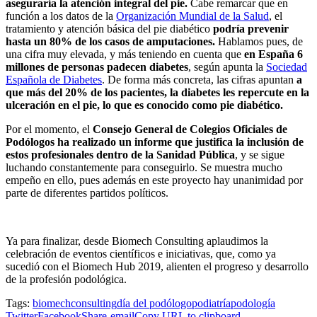
aseguraría la atención integral del pie.
Cabe remarcar que en
función a los datos de la
Organización Mundial de la Salud
, el
tratamiento y atención básica del pie diabético
podría prevenir
hasta un 80% de los casos de amputaciones.
Hablamos pues, de
una cifra muy elevada, y más teniendo en cuenta que
en España 6
millones de personas padecen diabetes
, según apunta la
Sociedad
Española de Diabetes
. De forma más concreta, las cifras apuntan
a
que más del 20% de los pacientes, la diabetes les repercute en la
ulceración en el pie, lo que es conocido como pie diabético.
Por el momento, el
Consejo General de Colegios Oficiales de
Podólogos ha realizado un informe que justifica la inclusión de
estos profesionales dentro de la Sanidad Pública
, y se sigue
luchando constantemente para conseguirlo. Se muestra mucho
empeño en ello, pues además en este proyecto hay unanimidad por
parte de diferentes partidos políticos.
Ya para finalizar, desde Biomech Consulting aplaudimos la
celebración de eventos científicos e iniciativas, que, como ya
sucedió con el Biomech Hub 2019, alienten el progreso y desarrollo
de la profesión podológica.
Tags:
biomechconsulting
día del podólogo
podiatría
podología
Twitter
Facebook
Share-email
Copy URL to clipboard