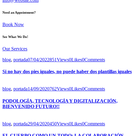
info@website.com
Need an Appointment?
Book Now
See What We Do!
Our Services
blog
,
portada
07/04/2022
851
Views
0
Likes
0
Comments
Si no hay dos pies iguales, no puede haber dos plantillas iguales
blog
,
portada
14/09/2020
762
Views
0
Likes
0
Comments
PODOLOGÍA, TECNOLOGÍA Y DIGITALIZACIÓN,
BIENVENIDO FUTURO!!
blog
,
portada
29/04/2020
450
Views
0
Likes
0
Comments
EL CUERPO COMO UN TODO: LA COLABORACIÓN