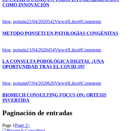
COMO INNOVACIÓN
blog
,
portada
22/04/2020
542
Views
0
Likes
0
Comments
METODO PONSETI EN PATOLOGÍAS CONGÉNITAS
blog
,
portada
13/04/2020
454
Views
0
Likes
0
Comments
LA CONSULTA PODOLÓGICA DIGITAL ¿UNA
OPORTUNIDAD TRAS EL COVID-19?
blog
,
portada
07/04/2020
626
Views
0
Likes
0
Comments
BIOMECH CONSULTING FOCUS ON: ORTESIS
INVERTIDA
Paginación de entradas
Page
1
Page
2
>