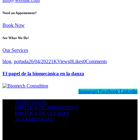
info@website.com
Need an Appointment?
Book Now
See What We Do!
Our Services
blog
,
portada
26/04/2022
1K
Views
0
Likes
0
Comments
El papel de la biomecánica en la danza
Instagram
Facebook
Linkedin
AVISO LEGAL
POLÍTICA DE PRIVACIDAD
POLÍTICA DE COOKIES
ACCESIBILIDAD